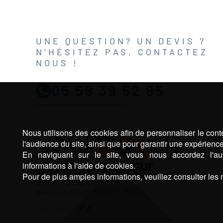
UNE QUESTION? UN DEVIS ?
N’HÉSITEZ PAS, CONTACTEZ
NOUS !
05 59 39 52 95
Nous utilisons des cookies afin de personnaliser le cont
l'audience du site, ainsi que pour garantir une expérienc
En naviguant sur le site, vous nous accordez l'aut
informations à l'aide de cookies.
ENTREPRISE LAHARGUE
Pour de plus amples informations, veuillez consulter les 
BD DE L’ARAGON,
64400 OLORON SAINTE MARIE
Mentions légales